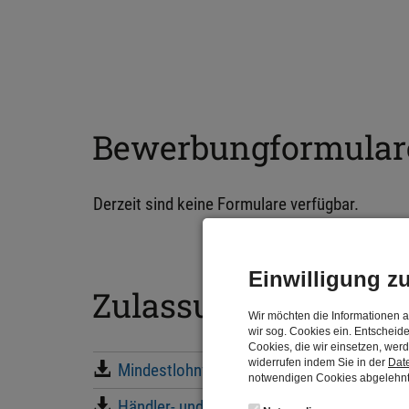
Bewerbungformular
Derzeit sind keine Formulare verfügbar.
Einwilligung z
Zulassungsrichtlin
Wir möchten die Informationen 
wir sog. Cookies ein. Entscheide
Cookies, die wir einsetzen, wer
widerrufen indem Sie in der
Dat
Mindestlohnverpflichtung
notwendigen Cookies abgelehnt
Händler- und Ausstellerinformation Leben