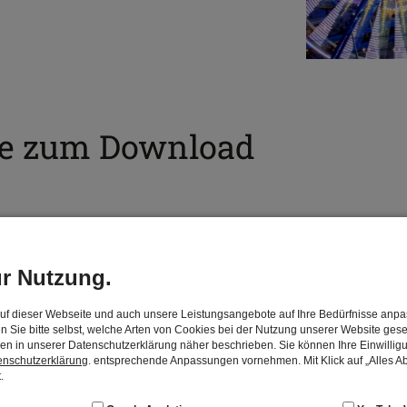
e zum Download
ur Nutzung.
ien und AGBs
auf dieser Webseite und auch unsere Leistungsangebote auf Ihre Bedürfnisse anp
n Sie bitte selbst, welche Arten von Cookies bei der Nutzung unserer Website gese
den in unserer Datenschutzerklärung näher beschrieben. Sie können Ihre Einwilligu
enschutzerklärung
. entsprechende Anpassungen vornehmen. Mit Klick auf „Alles Ab
.
smittelkennzeichnung