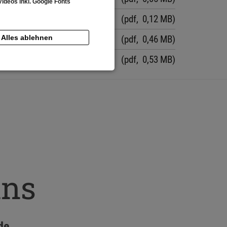
ideos inkl. Google Fonts
(pdf, 0,12 MB)
Alles ablehnen
(pdf, 0,46 MB)
(pdf, 0,53 MB)
uns
de